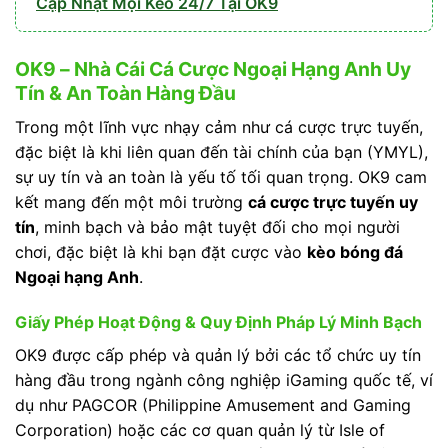
Cập Nhật Mọi Kèo 24/7 Tại OK9
OK9 – Nhà Cái Cá Cược Ngoại Hạng Anh Uy
Tín & An Toàn Hàng Đầu
Trong một lĩnh vực nhạy cảm như cá cược trực tuyến,
đặc biệt là khi liên quan đến tài chính của bạn (YMYL),
sự uy tín và an toàn là yếu tố tối quan trọng. OK9 cam
kết mang đến một môi trường
cá cược trực tuyến uy
tín
, minh bạch và bảo mật tuyệt đối cho mọi người
chơi, đặc biệt là khi bạn đặt cược vào
kèo bóng đá
Ngoại hạng Anh
.
Giấy Phép Hoạt Động & Quy Định Pháp Lý Minh Bạch
OK9 được cấp phép và quản lý bởi các tổ chức uy tín
hàng đầu trong ngành công nghiệp iGaming quốc tế, ví
dụ như PAGCOR (Philippine Amusement and Gaming
Corporation) hoặc các cơ quan quản lý từ Isle of