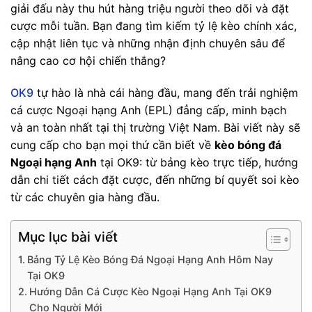
giải đấu này thu hút hàng triệu người theo dõi và đặt
cược mỗi tuần. Bạn đang tìm kiếm tỷ lệ kèo chính xác,
cập nhật liên tục và những nhận định chuyên sâu để
nâng cao cơ hội chiến thắng?
OK9
tự hào là nhà cái hàng đầu, mang đến trải nghiệm
cá cược Ngoại hạng Anh (EPL) đẳng cấp, minh bạch
và an toàn nhất tại thị trường Việt Nam. Bài viết này sẽ
cung cấp cho bạn mọi thứ cần biết về
kèo bóng đá
Ngoại hạng Anh
tại OK9: từ bảng kèo trực tiếp, hướng
dẫn chi tiết cách đặt cược, đến những bí quyết soi kèo
từ các chuyên gia hàng đầu.
Mục lục bài viết
Bảng Tỷ Lệ Kèo Bóng Đá Ngoại Hạng Anh Hôm Nay
Tại OK9
Hướng Dẫn Cá Cược Kèo Ngoại Hạng Anh Tại OK9
Cho Người Mới