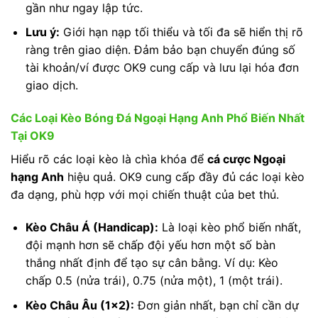
gần như ngay lập tức.
Lưu ý:
Giới hạn nạp tối thiểu và tối đa sẽ hiển thị rõ
ràng trên giao diện. Đảm bảo bạn chuyển đúng số
tài khoản/ví được OK9 cung cấp và lưu lại hóa đơn
giao dịch.
Các Loại Kèo Bóng Đá Ngoại Hạng Anh Phổ Biến Nhất
Tại OK9
Hiểu rõ các loại kèo là chìa khóa để
cá cược Ngoại
hạng Anh
hiệu quả. OK9 cung cấp đầy đủ các loại kèo
đa dạng, phù hợp với mọi chiến thuật của bet thủ.
Kèo Châu Á (Handicap):
Là loại kèo phổ biến nhất,
đội mạnh hơn sẽ chấp đội yếu hơn một số bàn
thắng nhất định để tạo sự cân bằng. Ví dụ: Kèo
chấp 0.5 (nửa trái), 0.75 (nửa một), 1 (một trái).
Kèo Châu Âu (1×2):
Đơn giản nhất, bạn chỉ cần dự