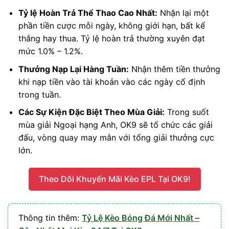
Tỷ lệ Hoàn Trả Thể Thao Cao Nhất:
Nhận lại một
phần tiền cược mỗi ngày, không giới hạn, bất kể
thắng hay thua. Tỷ lệ hoàn trả thường xuyên đạt
mức 1.0% – 1.2%.
Thưởng Nạp Lại Hàng Tuần:
Nhận thêm tiền thưởng
khi nạp tiền vào tài khoản vào các ngày cố định
trong tuần.
Các Sự Kiện Đặc Biệt Theo Mùa Giải:
Trong suốt
mùa giải Ngoại hạng Anh, OK9 sẽ tổ chức các giải
đấu, vòng quay may mắn với tổng giải thưởng cực
lớn.
Theo Dõi Khuyến Mãi Kèo EPL Tại OK9!
Thông tin thêm:
Tỷ Lệ Kèo Bóng Đá Mới Nhất –