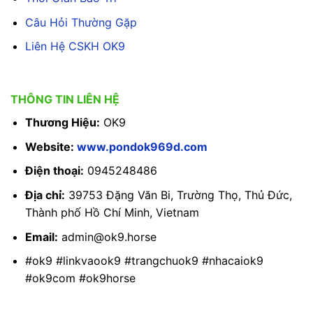
Câu Hỏi Thường Gặp
Liên Hệ CSKH OK9
THÔNG TIN LIÊN HỆ
Thương Hiệu:
OK9
Website:
www.pondok969d.com
Điện thoại:
0945248486
Địa chỉ:
39753 Đặng Văn Bi, Trường Thọ, Thủ Đức,
Thành phố Hồ Chí Minh, Vietnam
Email:
admin@ok9.horse
#ok9 #linkvaook9 #trangchuok9 #nhacaiok9
#ok9com #ok9horse