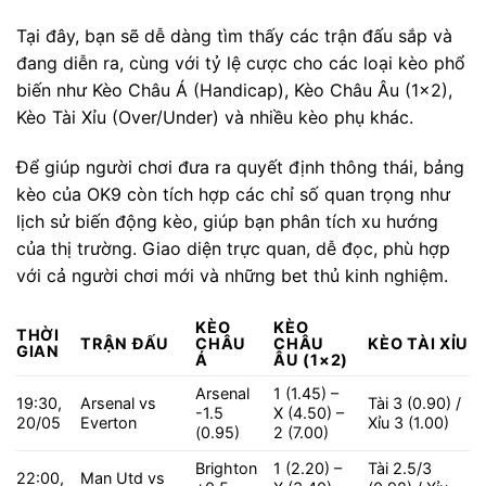
Tại đây, bạn sẽ dễ dàng tìm thấy các trận đấu sắp và
đang diễn ra, cùng với tỷ lệ cược cho các loại kèo phổ
biến như Kèo Châu Á (Handicap), Kèo Châu Âu (1×2),
Kèo Tài Xỉu (Over/Under) và nhiều kèo phụ khác.
Để giúp người chơi đưa ra quyết định thông thái, bảng
kèo của OK9 còn tích hợp các chỉ số quan trọng như
lịch sử biến động kèo, giúp bạn phân tích xu hướng
của thị trường. Giao diện trực quan, dễ đọc, phù hợp
với cả người chơi mới và những bet thủ kinh nghiệm.
KÈO
KÈO
THỜI
TRẬN ĐẤU
CHÂU
CHÂU
KÈO TÀI XỈU
GIAN
Á
ÂU (1×2)
Arsenal
1 (1.45) –
19:30,
Arsenal vs
Tài 3 (0.90) /
-1.5
X (4.50) –
20/05
Everton
Xỉu 3 (1.00)
(0.95)
2 (7.00)
Brighton
1 (2.20) –
Tài 2.5/3
22:00,
Man Utd vs