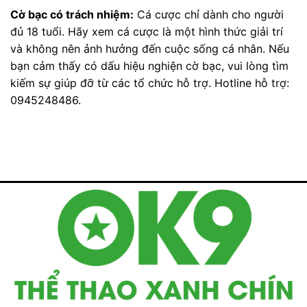
Cờ bạc có trách nhiệm:
Cá cược chỉ dành cho người
đủ 18 tuổi. Hãy xem cá cược là một hình thức giải trí
và không nên ảnh hưởng đến cuộc sống cá nhân. Nếu
bạn cảm thấy có dấu hiệu nghiện cờ bạc, vui lòng tìm
kiếm sự giúp đỡ từ các tổ chức hỗ trợ. Hotline hỗ trợ:
0945248486.