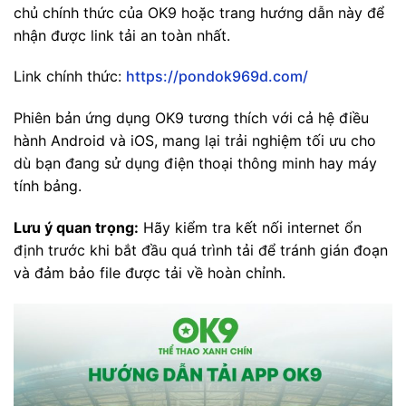
chủ chính thức của OK9 hoặc trang hướng dẫn này để
nhận được link tải an toàn nhất.
Link chính thức:
https://pondok969d.com/
Phiên bản ứng dụng OK9 tương thích với cả hệ điều
hành Android và iOS, mang lại trải nghiệm tối ưu cho
dù bạn đang sử dụng điện thoại thông minh hay máy
tính bảng.
Lưu ý quan trọng:
Hãy kiểm tra kết nối internet ổn
định trước khi bắt đầu quá trình tải để tránh gián đoạn
và đảm bảo file được tải về hoàn chỉnh.