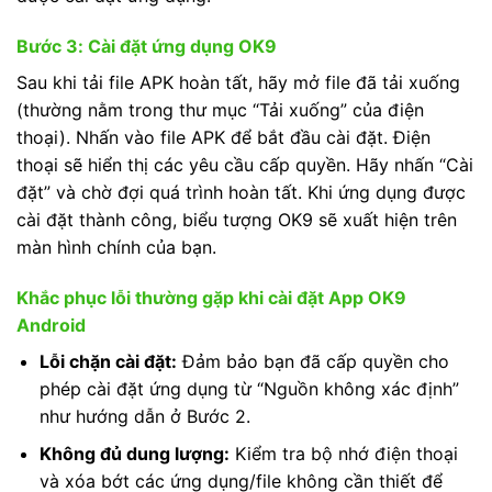
Bước 3: Cài đặt ứng dụng OK9
Sau khi tải file APK hoàn tất, hãy mở file đã tải xuống
(thường nằm trong thư mục “Tải xuống” của điện
thoại). Nhấn vào file APK để bắt đầu cài đặt. Điện
thoại sẽ hiển thị các yêu cầu cấp quyền. Hãy nhấn “Cài
đặt” và chờ đợi quá trình hoàn tất. Khi ứng dụng được
cài đặt thành công, biểu tượng OK9 sẽ xuất hiện trên
màn hình chính của bạn.
Khắc phục lỗi thường gặp khi cài đặt App OK9
Android
Lỗi chặn cài đặt:
Đảm bảo bạn đã cấp quyền cho
phép cài đặt ứng dụng từ “Nguồn không xác định”
như hướng dẫn ở Bước 2.
Không đủ dung lượng:
Kiểm tra bộ nhớ điện thoại
và xóa bớt các ứng dụng/file không cần thiết để