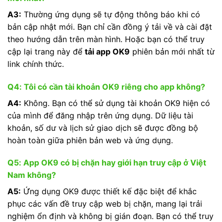
A3:
Thường ứng dụng sẽ tự động thông báo khi có
bản cập nhật mới. Bạn chỉ cần đồng ý tải về và cài đặt
theo hướng dẫn trên màn hình. Hoặc bạn có thể truy
cập lại trang này để
tải app OK9
phiên bản mới nhất từ
link chính thức.
Q4: Tôi có cần tài khoản OK9 riêng cho app không?
A4:
Không. Bạn có thể sử dụng tài khoản OK9 hiện có
của mình để đăng nhập trên ứng dụng. Dữ liệu tài
khoản, số dư và lịch sử giao dịch sẽ được đồng bộ
hoàn toàn giữa phiên bản web và ứng dụng.
Q5: App OK9 có bị chặn hay giới hạn truy cập ở Việt
Nam không?
A5:
Ứng dụng OK9 được thiết kế đặc biệt để khắc
phục các vấn đề truy cập web bị chặn, mang lại trải
nghiệm ổn định và không bị gián đoạn. Bạn có thể truy