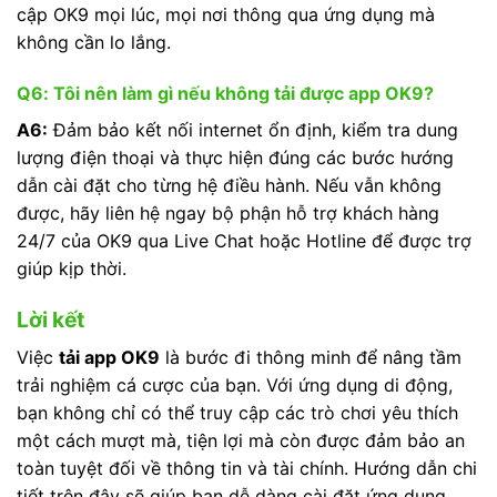
cập OK9 mọi lúc, mọi nơi thông qua ứng dụng mà
không cần lo lắng.
Q6: Tôi nên làm gì nếu không tải được app OK9?
A6:
Đảm bảo kết nối internet ổn định, kiểm tra dung
lượng điện thoại và thực hiện đúng các bước hướng
dẫn cài đặt cho từng hệ điều hành. Nếu vẫn không
được, hãy liên hệ ngay bộ phận hỗ trợ khách hàng
24/7 của OK9 qua Live Chat hoặc Hotline để được trợ
giúp kịp thời.
Lời kết
Việc
tải app OK9
là bước đi thông minh để nâng tầm
trải nghiệm cá cược của bạn. Với ứng dụng di động,
bạn không chỉ có thể truy cập các trò chơi yêu thích
một cách mượt mà, tiện lợi mà còn được đảm bảo an
toàn tuyệt đối về thông tin và tài chính. Hướng dẫn chi
tiết trên đây sẽ giúp bạn dễ dàng cài đặt ứng dụng