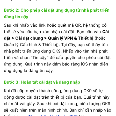
Bước 2: Cho phép cài đặt ứng dụng từ nhà phát triển
đáng tin cậy
Sau khi nhấp vào link hoặc quét mã QR, hệ thống có
thể sẽ yêu cầu bạn xác nhận cài đặt. Bạn cần vào
Cài
đặt > Cài đặt chung > Quản lý VPN & Thiết bị
(hoặc
Quản lý Cấu hình & Thiết bị). Tại đây, bạn sẽ thấy tên
nhà phát triển ứng dụng OK9. Nhấp vào tên nhà phát
triển và chọn “Tin cậy” để cấp quyền cho phép cài đặt
ứng dụng. Quá trình này đảm bảo rằng iOS nhận diện
ứng dụng là đáng tin cậy.
Bước 3: Hoàn tất cài đặt và đăng nhập
Khi đã cấp quyền thành công, ứng dụng OK9 sẽ tự
động được cài đặt trên thiết bị của bạn. Quá trình này
chỉ mất vài giây. Sau khi cài đặt xong, biểu tượng OK9
sẽ xuất hiện trên màn hình chính. Bạn chỉ cần nhấp vào