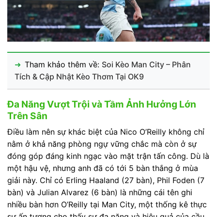
Tham khảo thêm về:
Soi Kèo Man City – Phân
Tích & Cập Nhật Kèo Thơm Tại OK9
Đa Năng Vượt Trội và Tầm Ảnh Hưởng Lớn
Trên Sân
Điều làm nên sự khác biệt của Nico O’Reilly không chỉ
nằm ở khả năng phòng ngự vững chắc mà còn ở sự
đóng góp đáng kinh ngạc vào mặt trận tấn công. Dù là
một hậu vệ, nhưng anh đã có tới 5 bàn thắng ở mùa
giải này. Chỉ có Erling Haaland (27 bàn), Phil Foden (7
bàn) và Julian Alvarez (6 bàn) là những cái tên ghi
nhiều bàn hơn O’Reilly tại Man City, một thống kê thực
sự ấn tượng cho thấy sự đa năng và hiệu quả của cầu