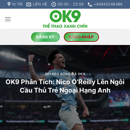
Chuyển
VỊ TRÍ
LIÊN HỆ
00:00 - 23:59
+84945248486
đến
nội
dung
ĐĂNG KÝ
ĐĂNG NHẬP
SOI KÈO BÓNG ĐÁ OK9
OK9 Phân Tích: Nico O’Reilly Lên Ngôi
Cầu Thủ Trẻ Ngoại Hạng Anh