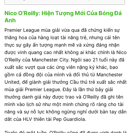
Nico O’Reilly: Hiện Tượng Mới Của Bóng Đá
Anh
Premier League mùa giải vừa qua đã chứng kiến sự
thăng hoa của hàng loạt tài năng trẻ, nhưng cái tên
thực sự gây ấn tượng mạnh mẽ và xứng đáng nhận
được vinh quang cao nhất không ai khác chính là Nico
O’Reilly của Manchester City. Ngôi sao 21 tuổi này đã
xuất sắc vượt qua các ứng viên nặng ký khác, bao
gồm cả đồng đội của mình và đối thủ từ Manchester
United, để giành giải thưởng Cầu thủ trẻ xuất sắc nhất
mùa giải Premier League. Đây là lần thứ bảy giải
thưởng danh giá này được trao và O’Reilly đã ghi tên
mình vào lịch sử như một minh chứng rõ ràng cho tài
năng và sự nỗ lực không ngừng nghỉ dưới bàn tay dẫn
dắt của HLV thiên tài Pep Guardiola.
Trước đó một tuần, O’Reilly cũng đã được vinh danh là